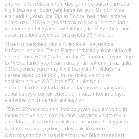
alış-veriş təcrübəsini tam dəyişdirir və bütün dünyada
kiçik bizneslər üçün yeni fürsətlər açır. Bu gün Visa
elan etdi ki, ötən ildə
Tap to Phone
həllindən istifadə
dünya üzrə 200%-ə yüksələrək milyonlarla satıcıların
[1]
kommersiya fəliyyətini dəstəkləmişdir.
Azərbaycanda
da onun qəbul səviyyəsi sıçrayışla 36.7% artıb.
Visa-nın genişləndirilmiş funksionalı sayəsində
istifadəçi sadəcə
Tap to Phone
tətbiqini yükləməklə adi
smartfonunu POS (“satış nöqtəsi”) cihazına çevirir.
Tap
to Phone
funksiyasından yararlanan satıcıların az qala
[2]
30%-i yenicə yaranmış kiçik bizneslər
olduğunu
nəzərə alsaq görərik ki, bu texnologiya mikro-
sahibkarlara və KOB-lara
NFC
funksiyalı
smartfonlardan istifadə edərək təmassız ödənişləri
qəbul etməyə kömək edərək ən müasir kommersiya
alətlərinə çıxışı demokratikləşdidir.
“
Tap to Phone
rəqəmsal iqtisadiyyata qoşulmaq üçün
təhlükəsiz və xərc baxımından səmərəli vasitə təklif
etməklə kiçik və orta sahibkarların biznes fəaliyyətini
Visa-nın
köklü şəkildə dəyişdirir, – deyərək
Azərbaycan üzrə baş direktoru və ölkə meneceri