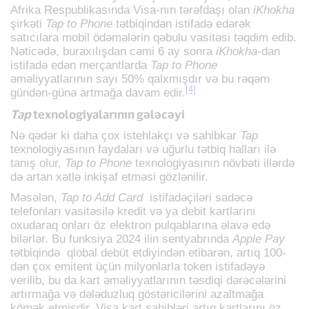
Afrika Respublikasında Visa-nın tərəfdaşı olan
iKhokha
şirkəti
Tap to Phone
tətbiqindən istifadə edərək
satıcılara mobil ödəmələrin qəbulu vasitəsi təqdim edib.
Nəticədə, buraxılışdan cəmi 6 ay sonra
iKhokha
-dan
istifadə edən merçantlarda
Tap to Phone
əməliyyatlarının sayı 50% qalxmışdır və bu rəqəm
[4]
gündən-günə artmağa davam edir.
Tap
texnologiyalarının gələcəyi
Nə qədər ki daha çox istehlakçı və sahibkar
Tap
texnologiyasının faydaları və uğurlu tətbiq halları ilə
tanış olur,
Tap to Phone
texnologiyasının növbəti illərdə
də artan xətlə inkişaf etməsi gözlənilir.
Məsələn,
Tap to Add Card
istifadəçiləri sadəcə
telefonları vasitəsilə kredit və ya debit kartlarını
oxudaraq onları öz elektron pulqablarına əlavə edə
bilərlər. Bu funksiya 2024 ilin sentyabrında
Apple Pay
tətbiqində qlobal debüt etdiyindən etibarən, artıq 100-
dən çox emitent üçün milyonlarla token istifadəyə
verilib, bu da kart əməliyyatlarının təsdiqi dərəcələrini
artırmağa və dələduzluq göstəricilərini azaltmağa
kömək etmişdir. Visa kart sahibləri artıq kartlarını öz