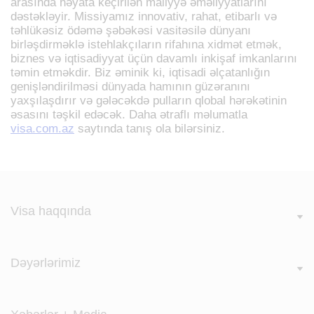
arasında həyata keçirilən maliyyə əməliyyatlarını
dəstəkləyir. Missiyamız innovativ, rahat, etibarlı və
təhlükəsiz ödəmə şəbəkəsi vasitəsilə dünyanı
birləşdirməklə istehlakçıların rifahına xidmət etmək,
biznes və iqtisadiyyat üçün davamlı inkişaf imkanlarını
təmin etməkdir. Biz əminik ki, iqtisadi əlçatanlığın
genişləndirilməsi dünyada hamının güzəranını
yaxşılaşdırır və gələcəkdə pulların qlobal hərəkətinin
əsasını təşkil edəcək. Daha ətraflı məlumatla
visa.com.az
saytında tanış ola bilərsiniz.
Visa haqqında
Dəyərlərimiz