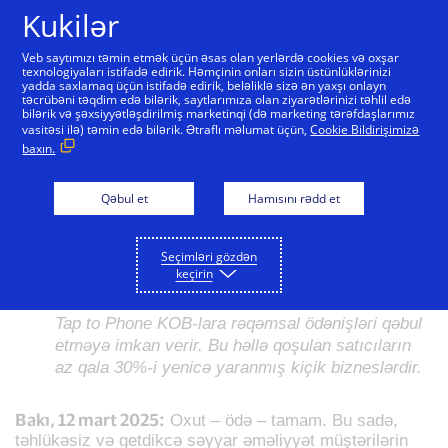
Skip to Content
Kukilər
Veb saytımızı təmin etmək üçün əsas olan yerlərdə cookies və oxşar
texnologiyaları istifadə edirik. Həmçinin onları sizin üstünlüklərinizi
yadda saxlamaq üçün istifadə edirik, beləliklə sizə ən yaxşı onlayn
Visa-nın Tap to Phone
təcrübəni təqdim edə bilərik, saytlarımıza olan ziyarətlərinizi təhlil edə
bilərik və şəxsiyyətləşdirilmiş marketinqi (də marketing tərəfdaşlarımız
funksiyasının istifadəsi
vasitəsi ilə) təmin edə bilərik. Ətraflı məlumat üçün,
Cookie Bildirişimizə
baxın.
zirvələrə yüksəlir: dünya
üzrə illik artım 200%-ə
Qəbul et
Hamısını rədd et
çatıb
Seçimləri gözdən
keçirin
Visa-nın sürətlə artan təmassız ödəmə həlli olan
Tap to Phone KOB-lara rəqəmsal ödənişləri qəbul
etməyə imkan verir. Bu həllə qoşulan satıcıların
az qala 30%-i yenicə yaranmış kiçik bizneslərdir.
Bakı, 12 mart 2025:
Oxut – ödə – tamam. Bu sadə,
təhlükəsiz və getdikcə səyyar əməliyyət müştərilərin