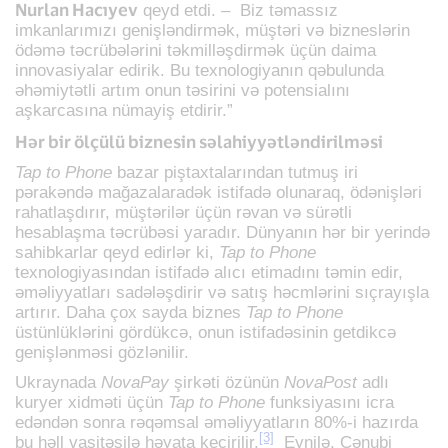
Nurlan Hacıyev
qeyd etdi. – Biz təmassız
imkanlarımızı genişləndirmək, müştəri və bizneslərin
ödəmə təcrübələrini təkmilləşdirmək üçün daima
innovasiyalar edirik. Bu texnologiyanın qəbulunda
əhəmiytətli artım onun təsirini və potensialını
aşkarcasına nümayiş etdirir.”
Hər bir ölçülü biznesin səlahiyyətləndirilməsi
Tap to Phone
bazar piştaxtalarından tutmuş iri
pərakəndə mağazalaradək istifadə olunaraq, ödənişləri
rahatlaşdırır, müştərilər üçün rəvan və sürətli
hesablaşma təcrübəsi yaradır. Dünyanın hər bir yerində
sahibkarlar qeyd edirlər ki,
Tap to Phone
texnologiyasından istifadə alıcı etimadını təmin edir,
əməliyyatları sadələşdirir və satış həcmlərini sıçrayışla
artırır. Daha çox sayda biznes
Tap to Phone
üstünlüklərini gördükcə, onun istifadəsinin getdikcə
genişlənməsi gözlənilir.
Ukraynada
NovaPay
şirkəti özünün
NovaPost
adlı
kuryer xidməti üçün
Tap to Phone
funksiyasını icra
edəndən sonra rəqəmsal əməliyyatların 80%-i hazırda
[3]
bu həll vasitəsilə həyata keçirilir.
Eynilə, Cənubi