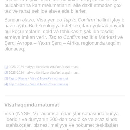
pulqablarına kart məlumatlarını əllə daxil etmədən çox
tez və rahat şəkildə əlavə edə bilərlər.
Bundan əlavə, Visa yenicə
Tap to Confirm
həllini işləyib
hazırlayıb. Bu texnologiya istehlakçılara yüksək dəyərli
pul köçürmələrini cəld və təhlükəsiz şəkildə təsdiq
etməyə imkan verir.
Tap to Confirm
tezliklə Mərkəzi və
Şərqi Avropa – Yaxın Şərq – Afrika regionunda təqdim
olunacaq.
[1]
2023-2024 maliyyə illəri üzrə
VisaNet
araşdırması.
[2]
2023-2024 maliyyə illəri üzrə
VisaNet
araşdırması.
[3]
Tap to Phone - Visa & NovaPay nümunəsi
[4]
Tap to Phone - Visa & NovaPay nümunəsi
Visa haqqında məlumat
Visa (NYSE: V) rəqəmsal ödənişlər sahəsində dünya
lideridir və dünyanın 200-dən çox ölkə və ərazisində
istehlakçılar, biznes, maliyyə və hökumət təşkilatları