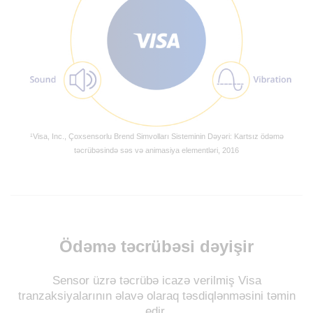
¹Visa, Inc., Çoxsensorlu Brend Simvolları Sisteminin Dəyəri: Kartsız ödəmə
təcrübəsində səs və animasiya elementləri, 2016
Ödəmə təcrübəsi dəyişir
Sensor üzrə təcrübə icazə verilmiş Visa
tranzaksiyalarının əlavə olaraq təsdiqlənməsini təmin
edir.