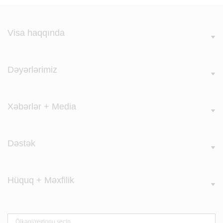
Visa haqqında
Dəyərlərimiz
Xəbərlər + Media
Dəstək
Hüquq + Məxfilik
Ölkəni/regionu seçin