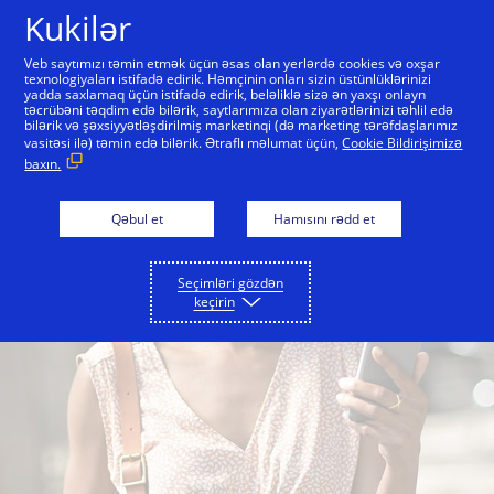
Skip to Content
Kukilər
Veb saytımızı təmin etmək üçün əsas olan yerlərdə cookies və oxşar
texnologiyaları istifadə edirik. Həmçinin onları sizin üstünlüklərinizi
yadda saxlamaq üçün istifadə edirik, beləliklə sizə ən yaxşı onlayn
təcrübəni təqdim edə bilərik, saytlarımıza olan ziyarətlərinizi təhlil edə
bilərik və şəxsiyyətləşdirilmiş marketinqi (də marketing tərəfdaşlarımız
vasitəsi ilə) təmin edə bilərik. Ətraflı məlumat üçün,
Cookie Bildirişimizə
baxın.
Qəbul et
Hamısını rədd et
Seçimləri gözdən
keçirin