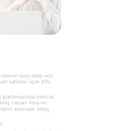
itetinin təsis etdiyi edX
 kart sahibləri üçün 15%
X platformasında mövcud
dəniş zamanı Visa-nın
ndirim avtomatik tətbiq
ir.