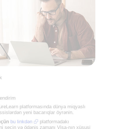
k
endirim
ureLearn platformasında dünya miqyaslı
ssislərdən yeni bacarıqlar öyrənin.
üçün
bu linkdən
platformadakı
ini seçin və ödəniş zamanı Visa-nın xüsusi