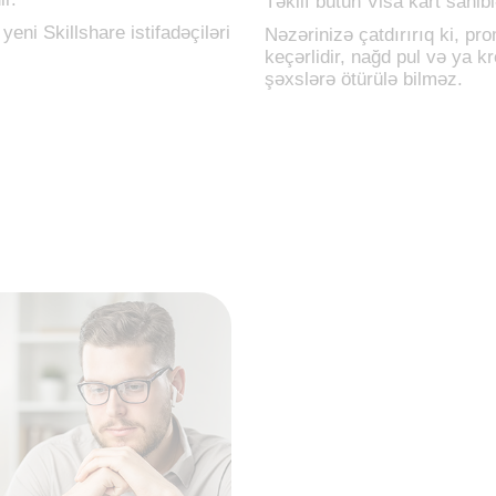
Təklif bütün Visa kart sahibl
yeni Skillshare istifadəçiləri
Nəzərinizə çatdırırıq ki, pr
keçərlidir, nağd pul və ya k
şəxslərə ötürülə bilməz.