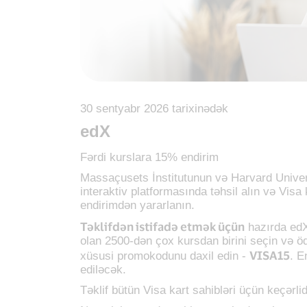
30 sentyabr 2026 tarixinədək
edX
Fərdi kurslara 15% endirim
Massaçusets İnstitutunun və Harvard Univers
interaktiv platformasında təhsil alın və Visa
endirimdən yararlanın.
Təklifdən istifadə etmək üçün
hazırda ed
olan 2500-dən çox kursdan birini seçin və ö
VISA15
xüsusi promokodunu daxil edin -
. E
ediləcək.
Təklif bütün Visa kart sahibləri üçün keçərlid