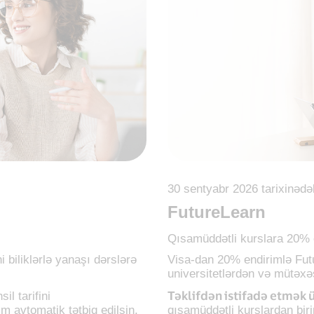
30 sentyabr 2026 tarixinədə
FutureLearn
Qısamüddətli kurslara 20% 
ni biliklərlə yanaşı dərslərə
Visa-dan 20% endirimlə Fut
universitetlərdən və mütəxə
Təklifdən istifadə etmək 
sil tarifini
im avtomatik tətbiq edilsin.
qısamüddətli kurslardan bir