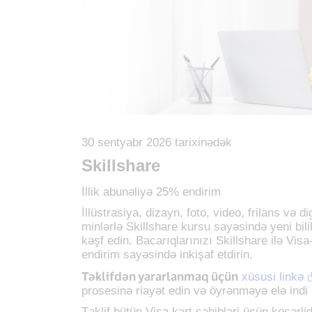
30 sentyabr 2026 tarixinədək
Skillshare
İllik abunəliyə 25% endirim
İllüstrasiya, dizayn, foto, video, frilans və d
minlərlə Skillshare kursu sayəsində yeni bilik
kəşf edin. Bacarıqlarınızı Skillshare ilə Vis
endirim sayəsində inkişaf etdirin.
Təklifdən yararlanmaq üçün
xüsusi linkə
prosesinə riayət edin və öyrənməyə elə indi 
Təklif bütün Visa kart sahibləri üçün keçərlid