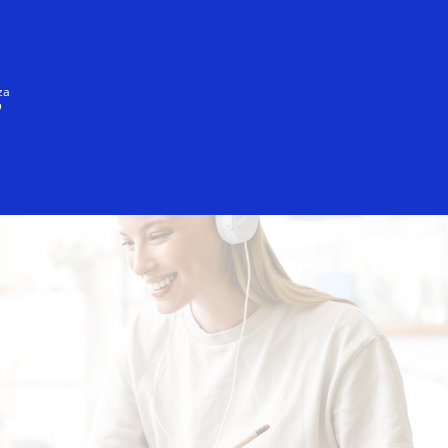
Giriş/Qeydiyyat
HƏR KƏS
za
ə