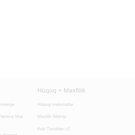
Hüquq + Məxfilik
ncierge
Hüquqi məlumatlar
rlanmış Visa
Məxfilik Bildirişi
Kuki Tərcihləri