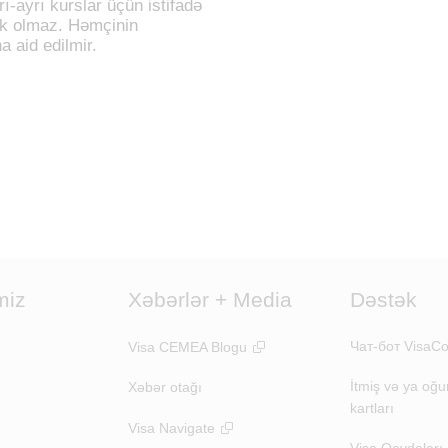
ı-ayrı kurslar üçün istifadə
ək olmaz. Həmçinin
 aid edilmir.
miz
Xəbərlər + Media
Dəstək
Чат-бот VisaCo
Visa CEMEA Blogu
İtmiş və ya oğu
Xəbər otağı
kartları
Visa Navigate