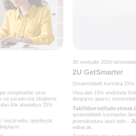
30 sentyabr 2026 tarixinədə
2U GetSmarter
Qısamüddətli kurslara 15% 
igər istiqamətlər üzrə
Visa-dan 15% endirimlə Get
 və yaradıcılıq üfüqlərini
dünyanın aparıcı universitetl
a-dan illik abunəliyə 25%
Təklifdən istifadə etmək 
qısamüddətli kurslardan bir
keçid edin, qeydiyyat
2
promokodunu daxil edin -
başlayın.
ediləcək.
ir.