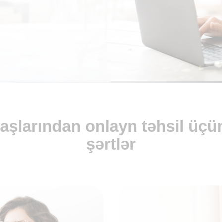
daşlarından onlayn təhsil üçün
şərtlər