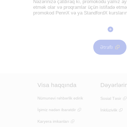
Nəzərinizə çatdıraq ki, promokodu yalnız ayr
etmək olar və proqramlar üçün istifadə etm
promokod PennX və ya StandfordX kurslarına
Ətraflı
Visa haqqında
Dəyərləri
Nümunəvi rəhbərlik edirik
Sosial Təsir
İşimiz nədən ibarətdir
İnklüzivlik
Karyera imkanları