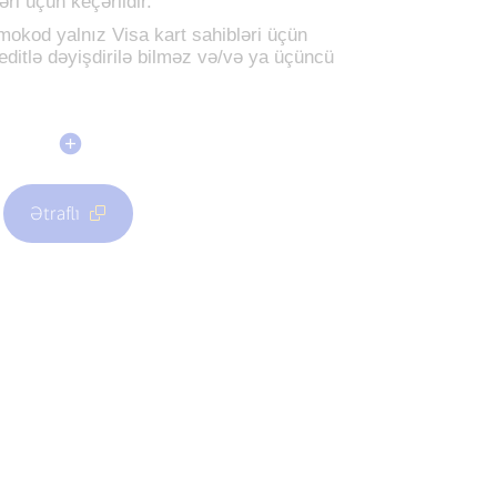
əri üçün keçərlidir.
omokod yalnız Visa kart sahibləri üçün
reditlə dəyişdirilə bilməz və/və ya üçüncü
Ətraflı