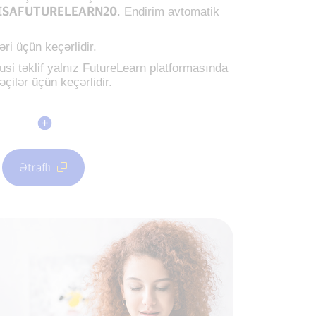
ISAFUTURELEARN20
. Endirim avtomatik
əri üçün keçərlidir.
susi təklif yalnız FutureLearn platformasında
çilər üçün keçərlidir.
Ətraflı