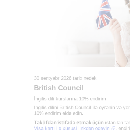
30 sentyabr 2026 tarixinədək
British Council
İngilis dili kurslarına 10% endirim
İngilis dilini British Council ilə öyrənin və ye
10% endirim əldə edin.
Təklifdən istifadə etmək üçün
istənilən təh
Visa kartı ilə xüsusi linkdən ödəyin
, endir