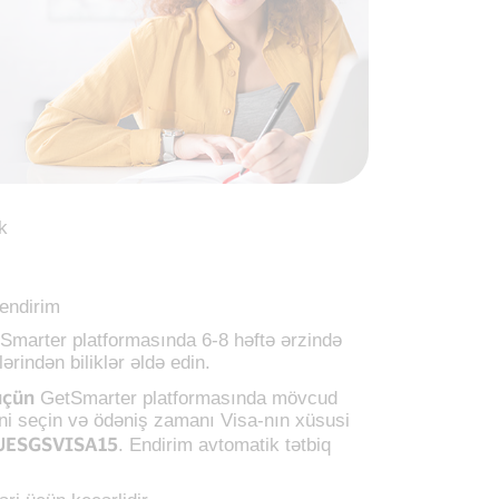
k
endirim
Smarter platformasında 6-8 həftə ərzində
ərindən biliklər əldə edin.
üçün
GetSmarter platformasında mövcud
ini seçin və ödəniş zamanı Visa-nın xüsusi
UESGSVISA15
. Endirim avtomatik tətbiq