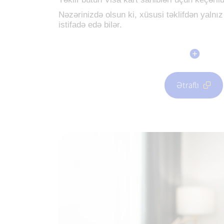
Nəzərinizdə olsun ki, xüsusi təklifdən yalnız 
istifadə edə bilər.
Ətraflı