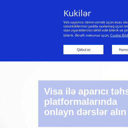
Kukilər
Veb saytımızı təmin etmək üçün əsas olan 
üstünlüklərinizi yadda saxlamaq üçün isti
olan ziyarətlərinizi təhlil edə bilərik və
bilərik. Ətraflı məlumat üçün,
Cookie Bild
Qəbul et
Hamıs
Visa ilə aparıcı təhs
platformalarında
onlayn dərslər alın