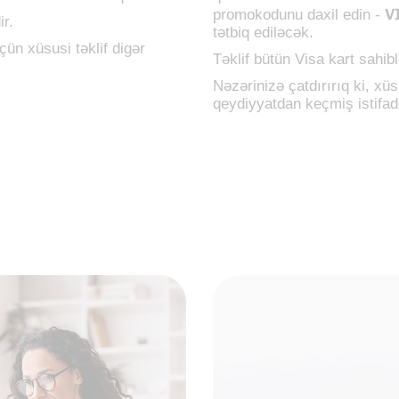
V
promokodunu daxil edin -
ir.
tətbiq ediləcək.
üçün xüsusi təklif digər
Təklif bütün Visa kart sahibl
Nəzərinizə çatdırırıq ki, xü
qeydiyyatdan keçmiş istifadə