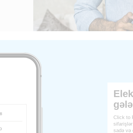
Elek
gələ
Click to
sifarişlə
sadə və 