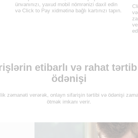
ünvanınızı, yaxud mobil nömrənizi daxil edin
Cl
və Click to Pay xidmətinə bağlı kartınızı tapın.
və
za
ve
ed
işlərin etibarlı və rahat tərti
ödənişi
lik zəmanəti verərək, onlayn sifarişin tərtibi və ödənişi zam
ötmək imkanı verir.