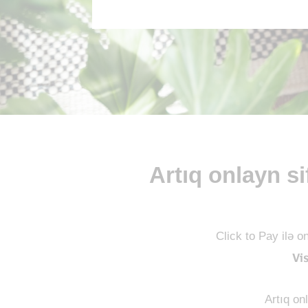
Artıq onlayn si
Click to Pay ilə o
Vi
Artıq on