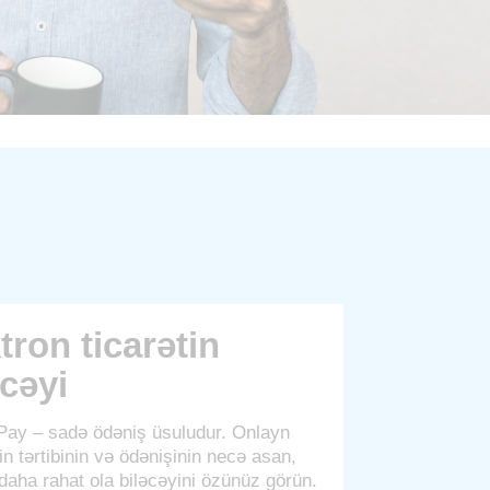
tron ticarətin
cəyi
 Pay – sadə ödəniş üsuludur. Onlayn
rin tərtibinin və ödənişinin necə asan,
daha rahat ola biləcəyini özünüz görün.