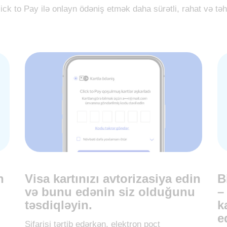
ick to Pay ilə onlayn ödəniş etmək daha sürətli, rahat və təh
n
Visa kartınızı avtorizasiya edin
B
və bunu edənin siz olduğunu
–
təsdiqləyin.
k
e
Sifarişi tərtib edərkən, elektron poçt