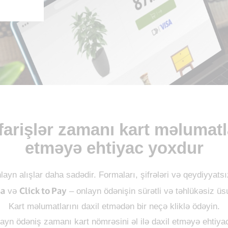
farişlər zamanı kart məlumatlar
etməyə ehtiyac yoxdur
nlayn alışlar daha sadədir. Formaları, şifrələri və qeydiyyats
sa
Click to Pay
və
– onlayn ödənişin sürətli və təhlükəsiz üs
Kart məlumatlarını daxil etmədən bir neçə kliklə ödəyin.
layn ödəniş zamanı kart nömrəsini əl ilə daxil etməyə ehtiya