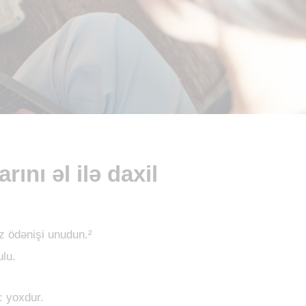
ını əl ilə daxil
ız ödənişi unudun.²
ulu.
c yoxdur.