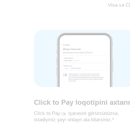
Visa və Cl
Click to Pay loqotipini axtarı
Click to Pay
‍ işarəsini görürsünüzsə,
istədiyiniz şeyi onlayn ala bilərsiniz.³