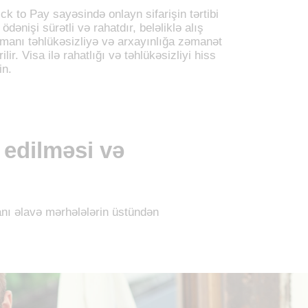
ick to Pay sayəsində onlayn sifarişin tərtibi
 ödənişi sürətli və rahatdır, beləliklə alış
manı təhlükəsizliyə və arxayınlığa zəmanət
rilir. Visa ilə rahatlığı və təhlükəsizliyi hiss
in.
b edilməsi və
anı əlavə mərhələlərin üstündən