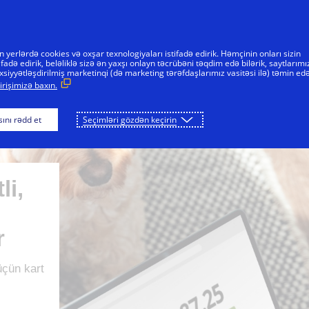
Skip to Content
FƏRDLƏR
BİZNESLƏR
İNNOVATORLAR
yerlərdə cookies və oxşar texnologiyaları istifadə edirik. Həmçinin onları sizin
fadə edirik, beləliklə sizə ən yaxşı onlayn təcrübəni təqdim edə bilərik, saytlarımı
 şəxsiyyətləşdirilmiş marketinqi (də marketing tərəfdaşlarımız vasitəsi ilə) təmin ed
irişimizə baxın.
ını rədd et
Seçimləri gözdən keçirin
li,
r
üçün kart