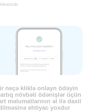
lükəsizdir.
ir neçə kliklə onlayn ödəyin
 artıq növbəti ödənişlər üçün
art məlumatlarının əl ilə daxil
dilməsinə ehtiyac yoxdur