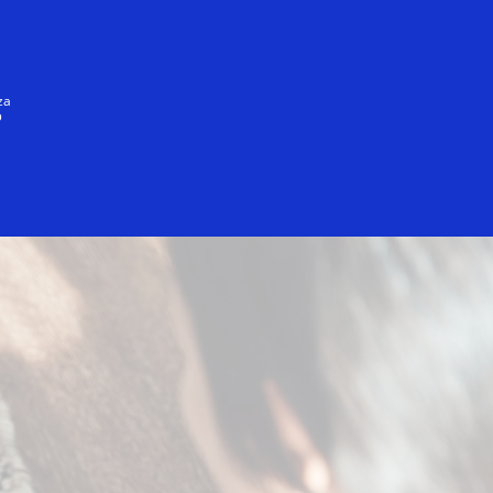
Giriş/Qeydiyyat
HƏR KƏS
za
ə