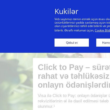
Kukilər
Veb saytımızı təmin etmək üçün əsas olan 
üstünlüklərinizi yadda saxlamaq üçün isti
olan ziyarətlərinizi təhlil edə bilərik və
bilərik. Ətraflı məlumat üçün,
Cookie Bild
Qəbul et
Hamıs
Click to Pay – sürət
rahat və təhlükəsiz
onlayn ödənişlərdi
Visa ilə Click to Pay: onlayn ödənişlər 
rekvizitlərinin əl ilə daxil edilməsi tələb
olunmur.¹