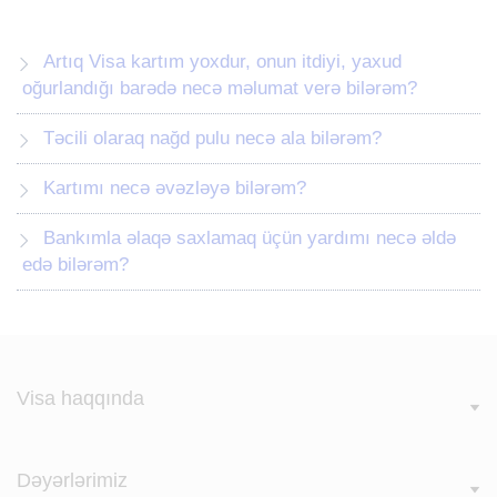
Artıq Visa kartım yoxdur, onun itdiyi, yaxud
oğurlandığı barədə necə məlumat verə bilərəm?
Təcili olaraq nağd pulu necə ala bilərəm?
Kartımı necə əvəzləyə bilərəm?
Bankımla əlaqə saxlamaq üçün yardımı necə əldə
edə bilərəm?
Visa haqqında
Dəyərlərimiz