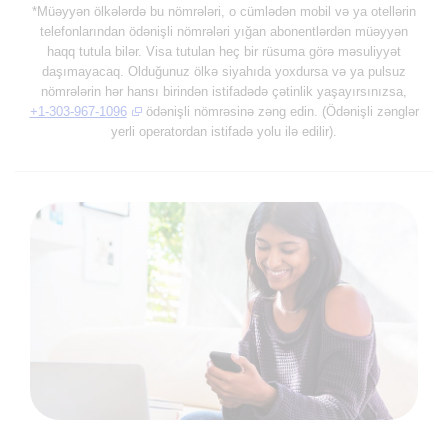
*Müəyyən ölkələrdə bu nömrələri, o cümlədən mobil və ya otellərin
telefonlarından ödənişli nömrələri yığan abonentlərdən müəyyən
haqq tutula bilər. Visa tutulan heç bir rüsuma görə məsuliyyət
daşımayacaq. Olduğunuz ölkə siyahıda yoxdursa və ya pulsuz
nömrələrin hər hansı birindən istifadədə çətinlik yaşayırsınızsa,
+1-303-967-1096
ödənişli nömrəsinə zəng edin. (Ödənişli zənglər
yerli operatordan istifadə yolu ilə edilir).