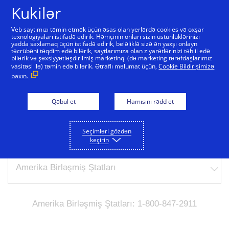
Skip to Content
Kukilər
Veb saytımızı təmin etmək üçün əsas olan yerlərdə cookies və oxşar
texnologiyaları istifadə edirik. Həmçinin onları sizin üstünlüklərinizi
yadda saxlamaq üçün istifadə edirik, beləliklə sizə ən yaxşı onlayn
İtmiş, yaxud oğurlanmış
təcrübəni təqdim edə bilərik, saytlarımıza olan ziyarətlərinizi təhlil edə
bilərik və şəxsiyyətləşdirilmiş marketinqi (də marketing tərəfdaşlarımız
kart və ya fırıldaqçılıq
vasitəsi ilə) təmin edə bilərik. Ətraflı məlumat üçün,
Cookie Bildirişimizə
baxın.
yolu ilə tutulan rüsumlar
barədə məlumat verin
Qəbul et
Hamısını rədd et
Seçimləri gözdən
Select the country you are calling from
keçirin
Amerika Birləşmiş Ştatları: 1-800-847-2911