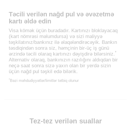
Təcili verilən nağd pul və əvəzetmə
kartı əldə edin
Visa kömək üçün buradadır. Kartınızı bloklayacaq
(kart nömrəsi məlumdursa) və sizi maliyyə
təşkilatınız/bankınız ilə əlaqələndirəcəyik. Bankın
təsdiqindən sonra siz, həmçinin bir-üç iş günü
*
ərzində təcili olaraq kartınızı dəyişdirə bilərsiniz.
Alternativ olaraq, bankınızın razılığını aldıqdan bir
neçə saat sonra sizə yaxın olan bir yerdə sizin
üçün nağd pul təşkil edə bilərik.
*
Bəzi məhdudiyyətlər/limitlər tətbiq olunur
Tez-tez verilən suallar