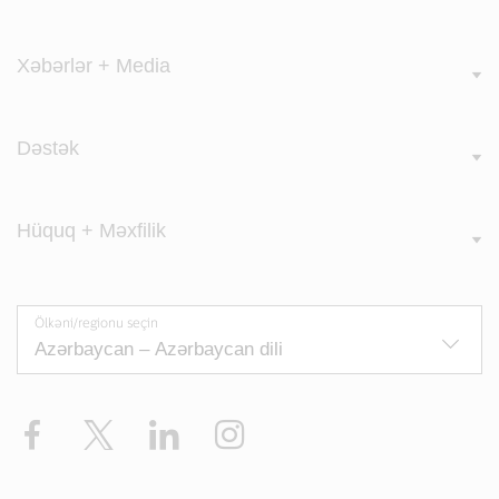
Xəbərlər + Media
Dəstək
Hüquq + Məxfilik
Ölkəni/regionu seçin
Facebook
Twitter
LinkedIn
Instagram