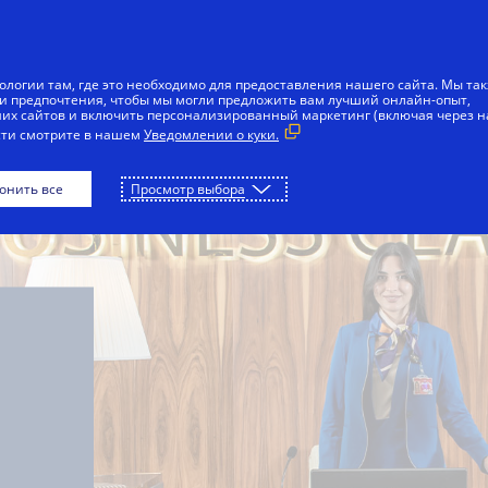
Skip to Content
ля вас
Для бизнеса
Инноваторам
К
ологии там, где это необходимо для предоставления нашего сайта. Мы та
и предпочтения, чтобы мы могли предложить вам лучший онлайн-опыт,
х сайтов и включить персонализированный маркетинг (включая через 
сти смотрите в нашем
Уведомлении о куки.
онить все
Просмотр выбора