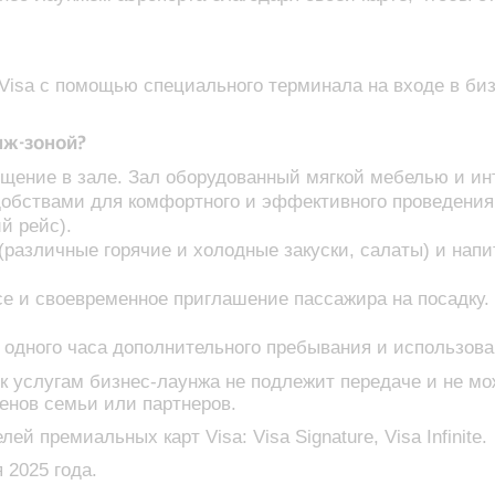
Visa с помощью специального терминала на входе в би
нж-зоной?
ещение в зале. Зал оборудованный мягкой мебелью и и
удобствами для комфортного и эффективного проведения 
й рейс).
различные горячие и холодные закуски, салаты) и напи
е и своевременное приглашение пассажира на посадку.
о одного часа дополнительного пребывания и использов
 к услугам бизнес-лаунжа не подлежит передаче и не м
енов семьи или партнеров.
 премиальных карт Visa: Visa Signature, Visa Infinite.
 2025 года.