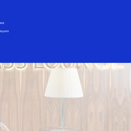
Вход/регистрация
аждому из нас
кже
наших