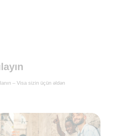
ılayın
llanın – Visa sizin üçün əldən