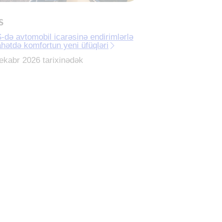
S
-də avtomobil icarəsinə endirimlərlə
hətdə komfortun yeni üfüqləri
ekabr 2026 tarixinədək