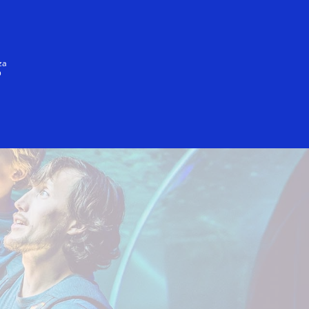
Giriş/Qeydiyyat
HƏR KƏS
za
ə