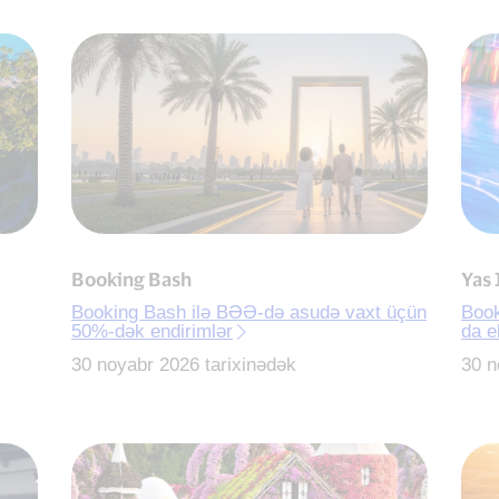
Booking Bash
Yas
Booking Bash ilə BƏƏ-də asudə vaxt üçün
Book
50%-dək endirimlər
da e
30 noyabr 2026 tarixinədək
30 n