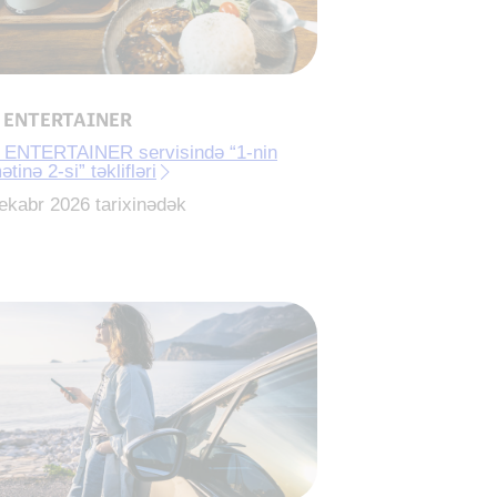
 ENTERTAINER
 ENTERTAINER servisində “1-nin
tinə 2-si” təklifləri
ekabr 2026 tarixinədək