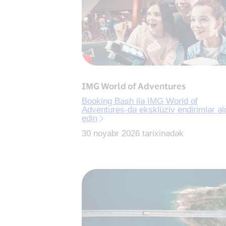
IMG World of Adventures
Booking Bash ilə IMG World of
Adventures-də eksklüziv endirimlər əl
edin
30 noyabr 2026 tarixinədək