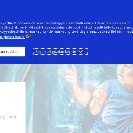
Skip to Content
FƏRDLƏR
BİZNESLƏR
İNNOVATORLAR
yerlərdə cookies və oxşar texnologiyaları istifadə edirik. Həmçinin onları sizin
fadə edirik, beləliklə sizə ən yaxşı onlayn təcrübəni təqdim edə bilərik, saytlarımı
 şəxsiyyətləşdirilmiş marketinqi (də marketing tərəfdaşlarımız vasitəsi ilə) təmin ed
irişimizə baxın.
ını rədd et
Seçimləri gözdən keçirin
kəşf edin