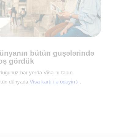
ünyanın bütün guşələrində
oş gördük
duğunuz hər yerdə Visa-nı tapın.
tün dünyada
Visa kartı ilə ödəyin
.