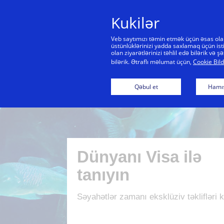
Kukilər
Veb saytımızı təmin etmək üçün əsas olan 
üstünlüklərinizi yadda saxlamaq üçün isti
olan ziyarətlərinizi təhlil edə bilərik və
bilərik. Ətraflı məlumat üçün,
Cookie Bild
Qəbul et
Hamıs
Dünyanı Visa ilə
tanıyın
Səyahətlər zamanı eksklüziv təklifləri 