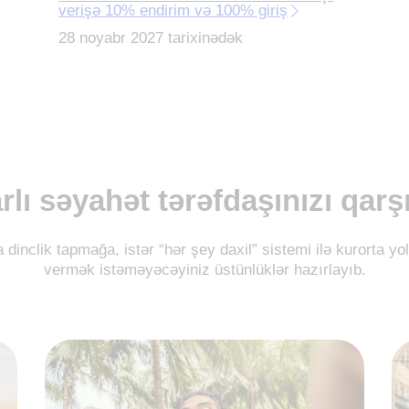
verişə 10% endirim və 100% giriş
28 noyabr 2027 tarixinədək
rlı səyahət tərəfdaşınızı qarş
dinclik tapmağa, istər “hər şey daxil” sistemi ilə kurorta yo
vermək istəməyəcəyiniz üstünlüklər hazırlayıb.