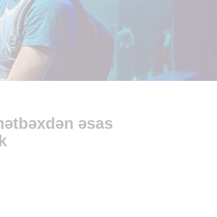
i mətbəxdən əsas
k