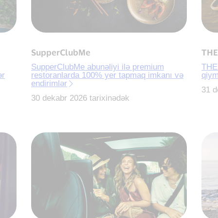
SupperClubMe
THE
SupperClubMe abunəliyi ilə premium
THE
ər
restoranlarda 100% yer tapmaq imkanı və
qiymə
endirimlər
31 d
30 dekabr 2026 tarixinədək