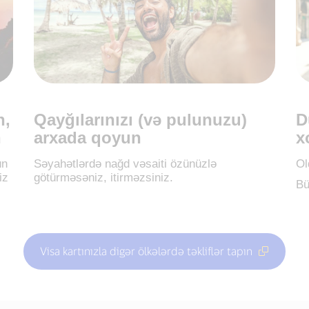
n,
Qayğılarınızı (və pulunuzu)
D
n
arxada qoyun
x
ün
Səyahətlərdə nağd vəsaiti özünüzlə
Ol
iz
götürməsəniz, itirməzsiniz.
Bü
Visa kartınızla digər ölkələrdə təkliflər tapın