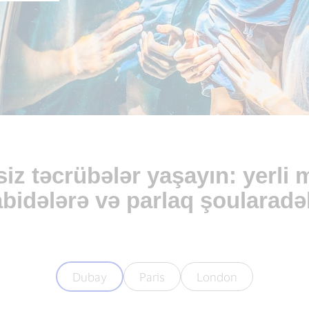
siz təcrübələr yaşayın: yerl
abidələrə və parlaq şoularadə
Dubay
Paris
London