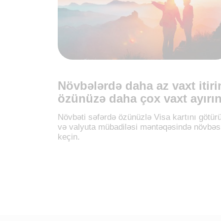
Növbələrdə daha az vaxt itiri
özünüzə daha çox vaxt ayırı
Növbəti səfərdə özünüzlə Visa kartını götür
və valyuta mübadiləsi məntəqəsində növbəs
keçin.