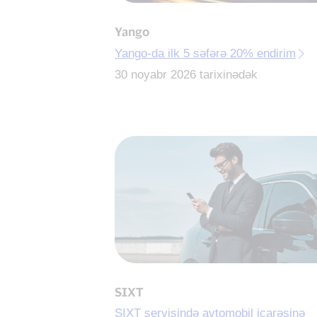
Yango
Yango-da ilk 5 səfərə 20% endirim
30 noyabr 2026 tarixinədək
SIXT
SIXT servisində avtomobil icarəsinə