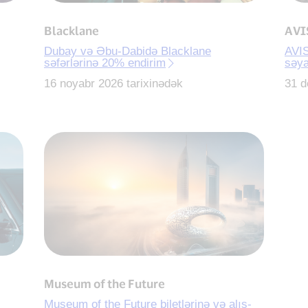
Blacklane
AVI
Dubay və Əbu-Dabidə Blacklane
AVIS
səfərlərinə 20% endirim
səya
16 noyabr 2026 tarixinədək
31 d
Museum of the Future
Museum of the Future biletlərinə və alış-