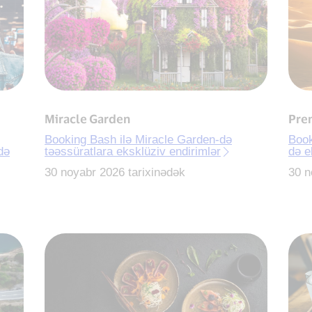
Miracle Garden
Pre
Booking Bash ilə Miracle Garden-də
Book
də
təəssüratlara eksklüziv endirimlər
də e
30 noyabr 2026 tarixinədək
30 n