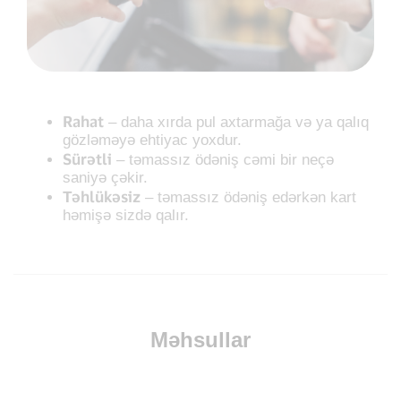
Rahat
– daha xırda pul axtarmağa və ya qalıq
gözləməyə ehtiyac yoxdur.
Sürətli
– təmassız ödəniş cəmi bir neçə
saniyə çəkir.
Təhlükəsiz
– təmassız ödəniş edərkən kart
həmişə sizdə qalır.
Məhsullar