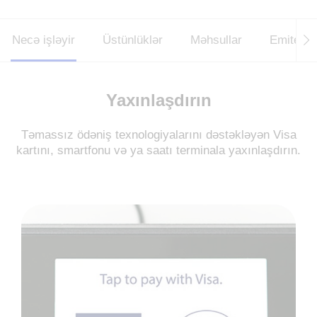
Necə işləyir
Üstünlüklər
Məhsullar
Emitent-
Yaxınlaşdırın
Təmassız ödəniş texnologiyalarını dəstəkləyən Visa
kartını, smartfonu və ya saatı terminala yaxınlaşdırın.