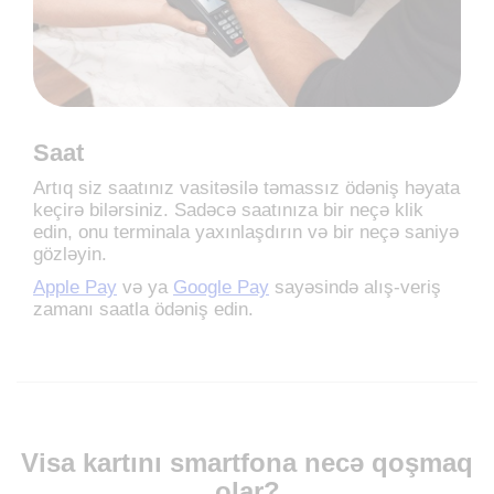
Saat
Artıq siz saatınız vasitəsilə təmassız ödəniş həyata
keçirə bilərsiniz. Sadəcə saatınıza bir neçə klik
edin, onu terminala yaxınlaşdırın və bir neçə saniyə
gözləyin.
Apple Pay
və ya
Google Pay
sayəsində alış-veriş
zamanı saatla ödəniş edin.
Visa kartını smartfona necə qoşmaq
olar?