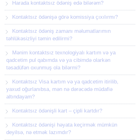
Harada kontaktsız ödəniş edə bilərəm?
Kontaktsız ödənişə görə komissiya çıxılırmı?
Kontaktsız ödəniş zamanı məlumatlarımın
təhlükəsizliyi təmin edilirmi?
Mənim kontaktsız texnologiyalı kartım və ya
qadcetim pul qabımda və ya cibimdə olarkən
təsadüfən oxunmuş ola bilərmi?
Kontaktsız Visa kartım və ya qadcetim itirilib,
yaxud oğurlanıbsa, mən nə dərəcədə müdafiə
altındayam?
Kontaktsız ödənişli kart – çipli kartdır?
Kontaktsız ödənişi həyata keçirmək mümkün
deyilsə, nə etmək lazımdır?