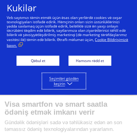
Skip to Content
Kukilər
Veb saytımızı təmin etmək üçün əsas olan yerlərdə cookies və oxşar
texnologiyaları istifadə edirik. Həmçinin onları sizin üstünlüklərinizi
yadda saxlamaq üçün istifadə edirik, beləliklə sizə ən yaxşı onlayn
təcrübəni təqdim edə bilərik, saytlarımıza olan ziyarətlərinizi təhlil edə
bilərik və şəxsiyyətləşdirilmiş marketinqi (də marketing tərəfdaşlarımız
vasitəsi ilə) təmin edə bilərik. Ətraflı məlumat üçün,
Cookie Bildirişimizə
baxın.
Qəbul et
Hamısını rədd et
Seçimləri gözdən
keçirin
Visa smartfon və smart saatla
ödəniş etmək imkanı verir
Gündəlik ödənişləri sadə və təhlükəsiz edən ən son
təmassız ödəniş texnologiyalarından yararlanın.