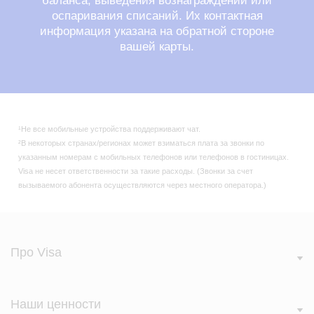
баланса, выведения вознаграждений или
оспаривания списаний. Их контактная
информация указана на обратной стороне
вашей карты.
¹Не все мобильные устройства поддерживают чат.
²В некоторых странах/регионах может взиматься плата за звонки по
указанным номерам с мобильных телефонов или телефонов в гостиницах.
Visa не несет ответственности за такие расходы. (Звонки за счет
вызываемого абонента осуществляются через местного оператора.)
Про Visa
Наши ценности