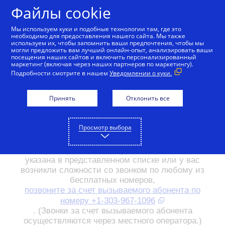
Skip to Content
Файлы cookie
Мы используем куки и подобные технологии там, где это
необходимо для предоставления нашего сайта. Мы также
используем их, чтобы запомнить ваши предпочтения, чтобы мы
Свяжитесь с Visa
могли предложить вам лучший онлайн-опыт, анализировать ваши
посещения наших сайтов и включить персонализированный
маркетинг (включая через наших партнеров по маркетингу).
У вас есть вопрос или вам нужна
Подробности смотрите в нашем
Уведомлении о куки.
помощь в выполнении каких-либо
действий с вашей картой Visa? С
Принять
Отклонить все
нами всегда можно связаться.
Просмотр выбора
Если страна/регион, в которой вы находитесь, не
указана в представленном списке или у вас
возникли сложности со звонком по любому из
бесплатных номеров,
позвоните за счет вызываемого абонента по
номеру +1-303-967-1096
. (Звонки за счет вызываемого абонента
осуществляются через местного оператора.)