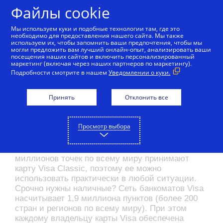
Skip to Content
Файлы cookie
Мы используем куки и подобные технологии там, где это
необходимо для предоставления нашего сайта. Мы также
используем их, чтобы запомнить ваши предпочтения, чтобы мы
Все карты
Visa Classic
Visa Gold
Visa Pla
могли предложить вам лучший онлайн-опыт, анализировать ваши
посещения наших сайтов и включить персонализированный
маркетинг (включая через наших партнеров по маркетингу).
Подробности смотрите в нашем
Уведомлении о куки.
Visa Classic
Принять
Отклонить все
Мировое признание
Просмотр выбора
Путешествуете, совершаете покупки в
магазинах или зашли пообедать? Десятки
миллионов точек по всему миру принимают
карту Visa Classic, поэтому ее можно
использовать практически в любой ситуации.
Срочно нужны наличные? Сеть банкоматов Visa
насчитывает 1,9 миллиона пунктов (более 200
стран и регионов по всему миру). При этом
каждому владельцу карты Visa обеспечена