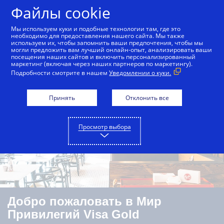
Skip to Content
Файлы cookie
Мы используем куки и подобные технологии там, где это
необходимо для предоставления нашего сайта. Мы также
используем их, чтобы запомнить ваши предпочтения, чтобы мы
Все карты
Visa Classic
Visa Gold
Visa Pla
могли предложить вам лучший онлайн-опыт, анализировать ваши
посещения наших сайтов и включить персонализированный
маркетинг (включая через наших партнеров по маркетингу).
Подробности смотрите в нашем
Уведомлении о куки.
Принять
Отклонить все
Просмотр выбора
Добро пожаловать в Мир
Привилегий Visa Gold