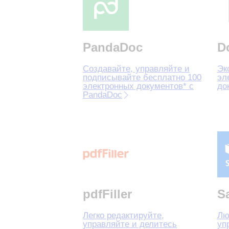
PandaDoc
D
Создавайте, управляйте и
Эк
подписывайте бесплатно 100
эл
электронных документов* с
до
PandaDoc
pdfFiller
S
Легко редактируйте,
Лю
управляйте и делитесь
уп