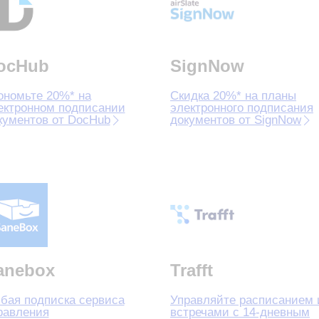
ocHub
SignNow
ономьте 20%* на
Скидка 20%* на планы
ектронном подписании
электронного подписания
кументов от DocHub
документов от SignNow
anebox
Trafft
бая подписка сервиса
Управляйте расписанием 
равления
встречами с 14‑дневным