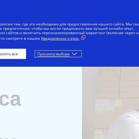
Skip to Content
ля вас
Для бизнеса
Инноваторам
К
ологии там, где это необходимо для предоставления нашего сайта. Мы та
и предпочтения, чтобы мы могли предложить вам лучший онлайн-опыт,
х сайтов и включить персонализированный маркетинг (включая через 
сти смотрите в нашем
Уведомлении о куки.
онить все
Просмотр выбора
са