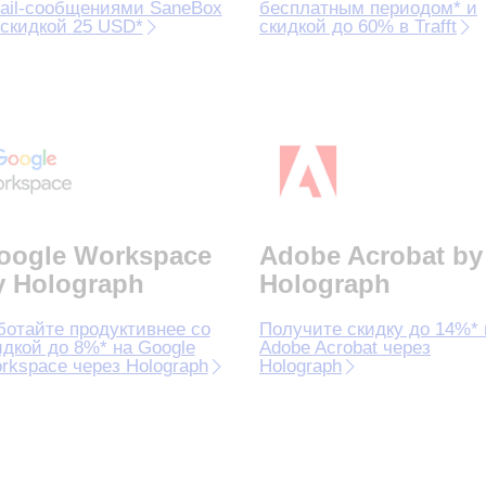
ail‑сообщениями SaneBox
бесплатным периодом* и
 скидкой 25 USD*
скидкой до 60% в Trafft
oogle Workspace
Adobe Acrobat by
y Holograph
Holograph
ботайте продуктивнее со
Получите скидку до 14%* 
идкой до 8%* на Google
Adobe Acrobat через
rkspace через Holograph
Holograph