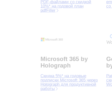
PDF‑файлами со скидкой
em
10%* на годовой план
со
pdfFiller
Microsoft 365 by
G
Holograph
b
Скидка 5%* на годовые
Ра
подписки Microsoft 365 через
ск
Holograph для продуктивной
Wo
работы