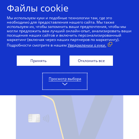
Skip to Content
Файлы cookie
Мы используем куки и подобные технологии там, где это
необходимо для предоставления нашего сайта. Мы также
используем их, чтобы запомнить ваши предпочтения, чтобы мы
Visa Business
Visa Platinum Business
Visa Sig
могли предложить вам лучший онлайн-опыт, анализировать ваши
посещения наших сайтов и включить персонализированный
маркетинг (включая через наших партнеров по маркетингу).
Подробности смотрите в нашем
Уведомлении о куки.
Visa Business
Принять
Отклонить все
Преимущества бизнес-карт
Привилегии
Пред
Просмотр выбора