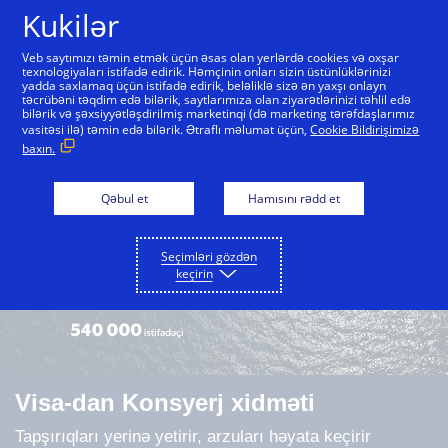
Skip to Content
Kukilər
Veb saytımızı təmin etmək üçün əsas olan yerlərdə cookies və oxşar
texnologiyaları istifadə edirik. Həmçinin onları sizin üstünlüklərinizi
yadda saxlamaq üçün istifadə edirik, beləliklə sizə ən yaxşı onlayn
Bütün Visa kartları
Premium kart imtiyaz paketi
təcrübəni təqdim edə bilərik, saytlarımıza olan ziyarətlərinizi təhlil edə
bilərik və şəxsiyyətləşdirilmiş marketinqi (də marketing tərəfdaşlarımız
vasitəsi ilə) təmin edə bilərik. Ətraflı məlumat üçün,
Cookie Bildirişimizə
baxın.
Qəbul et
Hamısını rədd et
Seçimləri gözdən
keçirin
Visa-dan Konsyerj xidməti
Tapşırıqları yerinə yetirir, arzuları həyata keçirir