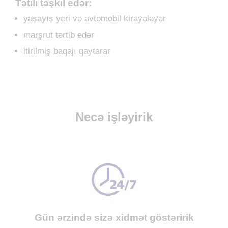
Tətili təşkil edər:
yaşayış yeri və avtomobil kirayələyər
marşrut tərtib edər
itirilmiş baqajı qaytarar
Necə işləyirik
Gün ərzində sizə xidmət göstəririk