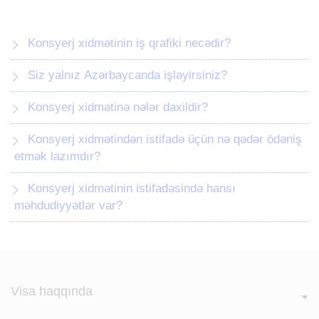
Konsyerj xidmətinin iş qrafiki necədir?
Siz yalnız Azərbaycanda işləyirsiniz?
Konsyerj xidmətinə nələr daxildir?
Konsyerj xidmətindən istifadə üçün nə qədər ödəniş
etmək lazımdır?
Konsyerj xidmətinin istifadəsində hansı
məhdudiyyətlər var?
Visa haqqında