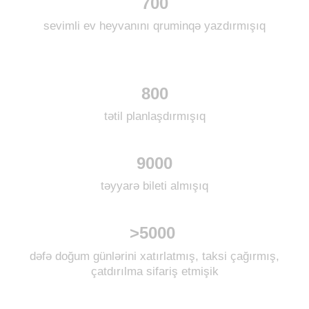
700
sevimli ev heyvanını qruminqə yazdırmışıq
800
tətil planlaşdırmışıq
9000
təyyarə bileti almışıq
>5000
dəfə doğum günlərini xatırlatmış, taksi çağırmış,
çatdırılma sifariş etmişik