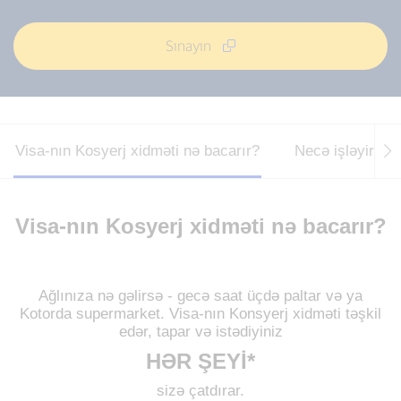
Sınayın
Visa-nın Kosyerj xidməti nə bacarır?
Necə işləyirik
Visa-nın Kosyerj xidməti nə bacarır?
Ağlınıza nə gəlirsə - gecə saat üçdə paltar və ya
Kotorda supermarket. Visa-nın Konsyerj xidməti təşkil
edər, tapar və istədiyiniz
HƏR ŞEYİ*
sizə çatdırar.