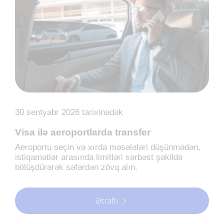
30 sentyabr 2026 tarixinədək
Visa ilə aeroportlarda transfer
Aeroportu seçin və xırda məsələləri düşünmədən,
istiqamətlər arasında limitləri sərbəst şəkildə
bölüşdürərək səfərdən zövq alın.
Ətraflı