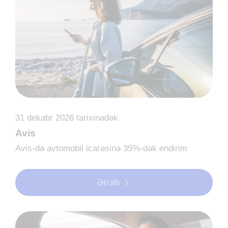
31 dekabr 2026 tarixinədək
Avis
Avis-də avtomobil icarəsinə 35%-dək endirim
Ətraflı