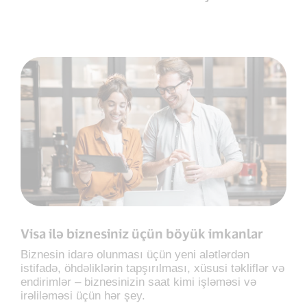
Visa ilə biznesiniz üçün böyük imkanlar
Biznesin idarə olunması üçün yeni alətlərdən
istifadə, öhdəliklərin tapşırılması, xüsusi təkliflər və
endirimlər – biznesinizin saat kimi işləməsi və
irəliləməsi üçün hər şey.