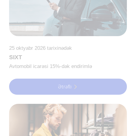
25 oktyabr 2026 tarixinədək
SIXT
Avtomobil icarəsi 15%-dək endirimlə
Ətraflı