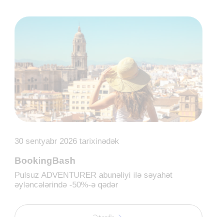
30 sentyabr 2026 tarixinədək
BookingBash
Pulsuz ADVENTURER abunəliyi ilə səyahət
əyləncələrində -50%-ə qədər