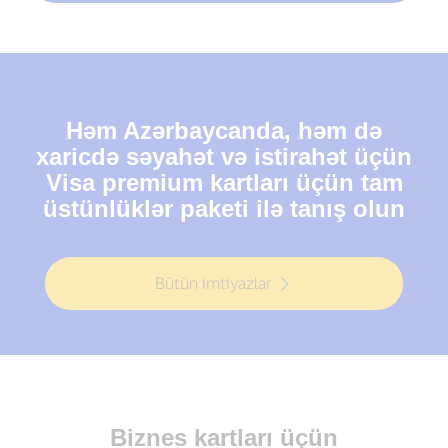
Həm Azərbaycanda, həm də
xaricdə səyahət və istirahət üçün
Visa premium kartları üçün tam
üstünlüklər paketi ilə tanış olun
Bütün imtiyazlar
Biznes kartları üçün