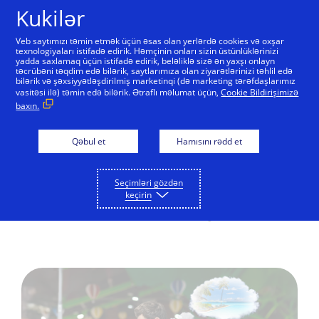
Skip to Content
Kukilər
Veb saytımızı təmin etmək üçün əsas olan yerlərdə cookies və oxşar
texnologiyaları istifadə edirik. Həmçinin onları sizin üstünlüklərinizi
yadda saxlamaq üçün istifadə edirik, beləliklə sizə ən yaxşı onlayn
Azərbaycan üçün
təcrübəni təqdim edə bilərik, saytlarımıza olan ziyarətlərinizi təhlil edə
bilərik və şəxsiyyətləşdirilmiş marketinqi (də marketing tərəfdaşlarımız
təkliflər
vasitəsi ilə) təmin edə bilərik. Ətraflı məlumat üçün,
Cookie Bildirişimizə
baxın.
Qəbul et
Hamısını rədd et
Bütün kartlar üçün
Premium kartlar üçün
Biznes 
Seçimləri gözdən
keçirin
Bütün kartlar üçün