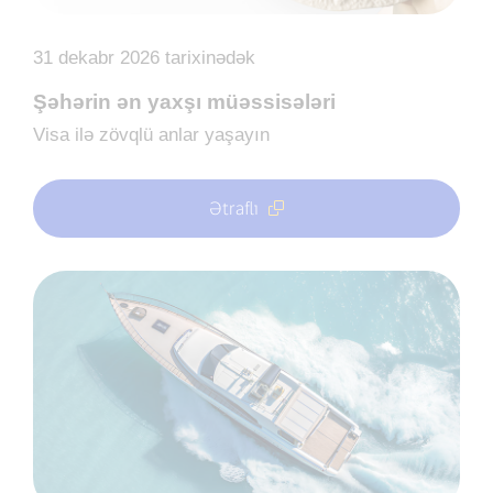
31 dekabr 2026 tarixinədək
Şəhərin ən yaxşı müəssisələri
Visa ilə zövqlü anlar yaşayın
Ətraflı