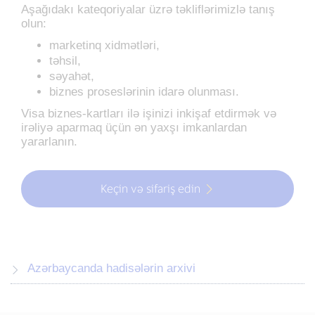
Aşağıdakı kateqoriyalar üzrə təkliflərimizlə tanış
olun:
marketinq xidmətləri,
təhsil,
səyahət,
biznes proseslərinin idarə olunması.
Visa biznes-kartları ilə işinizi inkişaf etdirmək və
irəliyə aparmaq üçün ən yaxşı imkanlardan
yararlanın.
Keçin və sifariş edin
Azərbaycanda hadisələrin arxivi