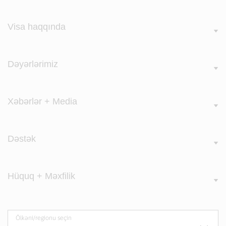
Visa haqqında
Dəyərlərimiz
Xəbərlər + Media
Dəstək
Hüquq + Məxfilik
Ölkəni/regionu seçin