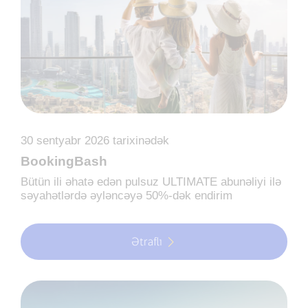
30 sentyabr 2026 tarixinədək
BookingBash
Bütün ili əhatə edən pulsuz ULTIMATE abunəliyi ilə
səyahətlərdə əyləncəyə 50%-dək endirim
Ətraflı